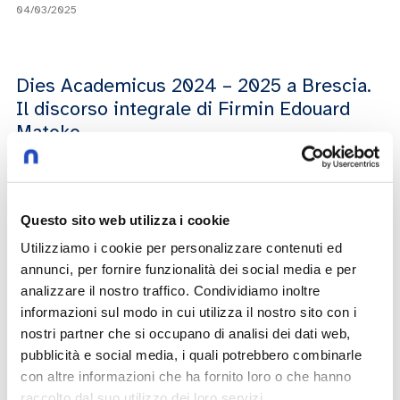
04/03/2025
Dies Academicus 2024 – 2025 a Brescia.
Il discorso integrale di Firmin Edouard
Matoko
Firmin Edouard Matoko
04/03/2025
Questo sito web utilizza i cookie
Utilizziamo i cookie per personalizzare contenuti ed
Dies Academicus 2024 – 2025 a Brescia.
annunci, per fornire funzionalità dei social media e per
analizzare il nostro traffico. Condividiamo inoltre
Il discorso integrale di Alessandro Azzi
informazioni sul modo in cui utilizza il nostro sito con i
Alessandro Azzi
nostri partner che si occupano di analisi dei dati web,
pubblicità e social media, i quali potrebbero combinarle
04/03/2025
con altre informazioni che ha fornito loro o che hanno
raccolto dal suo utilizzo dei loro servizi.