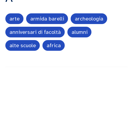
arte
armida barelli
archeologia
anniversari di facoltà
alumni
alte scuole
africa