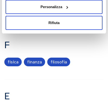
Personalizza
giubileo
giovani
giornalismo
Rifiuta
F
fisica
finanza
filosofia
E