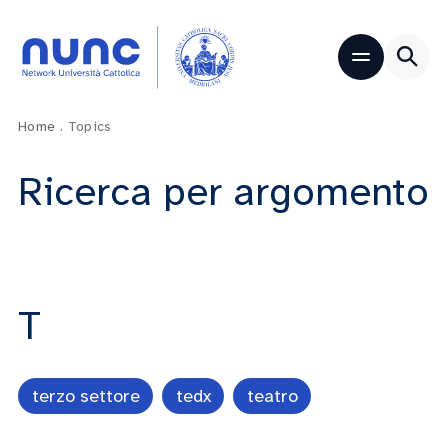
Home
.
Topics
Ricerca per argomento
T
terzo settore
tedx
teatro