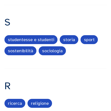
S
studentesse e studenti
storia
sport
sostenibilità
sociologia
R
ricerca
religione