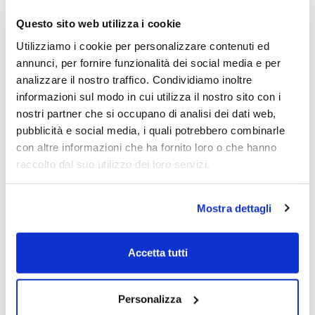
Carles Marin
Questo sito web utilizza i cookie
Carles Marin
Utilizziamo i cookie per personalizzare contenuti ed
26/09/2024
annunci, per fornire funzionalità dei social media e per
analizzare il nostro traffico. Condividiamo inoltre
informazioni sul modo in cui utilizza il nostro sito con i
Il Pianoforte in Ateneo. L’intervista a
nostri partner che si occupano di analisi dei dati web,
Boris Petrushansky
pubblicità e social media, i quali potrebbero combinarle
con altre informazioni che ha fornito loro o che hanno
Boris Petrushansky
raccolto dal suo utilizzo dei loro servizi.
16/05/2024
Mostra dettagli
Il Pianoforte in Ateneo
Accetta tutti
Redazione
21/11/2023
Personalizza