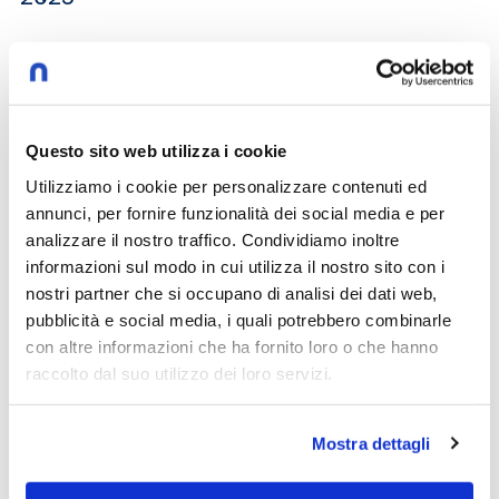
Inaugurazione anno accademico 2025-
2026
Questo sito web utilizza i cookie
Utilizziamo i cookie per personalizzare contenuti ed
Inaugurazione campus Santa Monica
annunci, per fornire funzionalità dei social media e per
analizzare il nostro traffico. Condividiamo inoltre
informazioni sul modo in cui utilizza il nostro sito con i
Inaugurazione nuovo campus di Brescia
nostri partner che si occupano di analisi dei dati web,
pubblicità e social media, i quali potrebbero combinarle
con altre informazioni che ha fornito loro o che hanno
raccolto dal suo utilizzo dei loro servizi.
Iniziativa di Ateneo sulla Speranza
nell’Anno Giubilare
Mostra dettagli