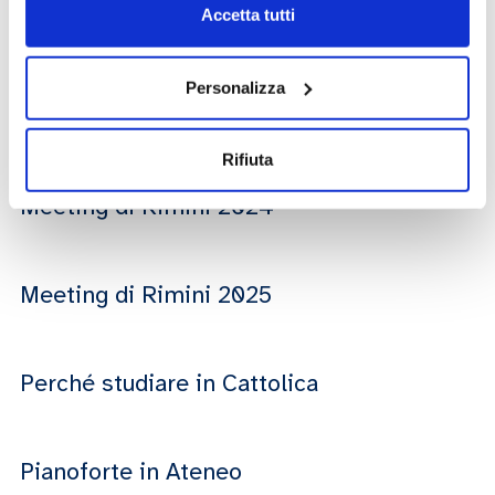
Le celebrazioni del centenario
Accetta tutti
Le iniziative dell’Università Cattolica con
Personalizza
l’Africa
Rifiuta
Meeting di Rimini 2024
Meeting di Rimini 2025
Perché studiare in Cattolica
Pianoforte in Ateneo