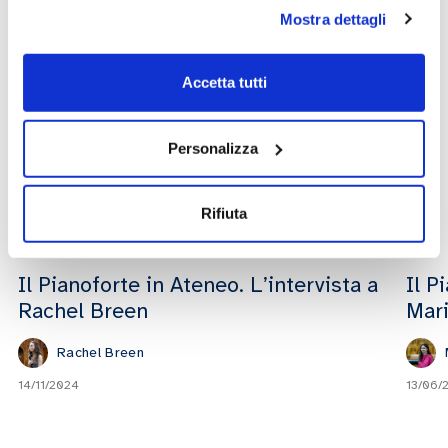
Mostra dettagli
concerti
Accetta tutti
Personalizza
Altri video che potrebbero
interessarti
Rifiuta
Il Pianoforte in Ateneo. L’intervista a
Il P
Rachel Breen
Mari
Rachel Breen
14/11/2024
13/06/