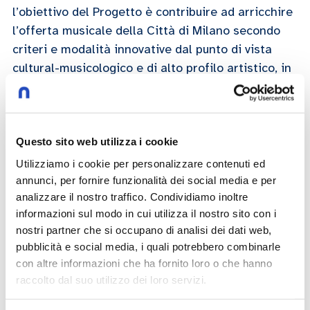
l’obiettivo del Progetto è contribuire ad arricchire
l’offerta musicale della Città di Milano secondo
criteri e modalità innovative dal punto di vista
cultural-musicologico e di alto profilo artistico, in
primo luogo, istituendo una stagione cameristica
presso l’Aula Magna dell’Università Cattolica del
Sacro Cuore di Milano che si avvale di nomi
affermati e prestigiosi del concertismo pianistico
Questo sito web utilizza i cookie
internazionale
Utilizziamo i cookie per personalizzare contenuti ed
annunci, per fornire funzionalità dei social media e per
analizzare il nostro traffico. Condividiamo inoltre
Nicolas Giacomelli
informazioni sul modo in cui utilizza il nostro sito con i
nostri partner che si occupano di analisi dei dati web,
27/04/2023
pubblicità e social media, i quali potrebbero combinarle
con altre informazioni che ha fornito loro o che hanno
raccolto dal suo utilizzo dei loro servizi.
Play now