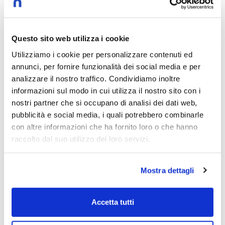
Elena Beccalli
Riccardo Muti
Anna Maria Bernini
+ Altri speaker
Questo sito web utilizza i cookie
28/11/2025
Utilizziamo i cookie per personalizzare contenuti ed
annunci, per fornire funzionalità dei social media e per
analizzare il nostro traffico. Condividiamo inoltre
Inaugurazione Anno Accademico
informazioni sul modo in cui utilizza il nostro sito con i
2024/2025. Il discorso integrale del
nostri partner che si occupano di analisi dei dati web,
ministro Anna Maria Bernini
pubblicità e social media, i quali potrebbero combinarle
con altre informazioni che ha fornito loro o che hanno
Anna Maria Bernini
raccolto dal suo utilizzo dei loro servizi.
17/01/2025
Mostra dettagli
Inaugurazione Anno Accademico
Accetta tutti
2024/2025. Il racconto della giornata