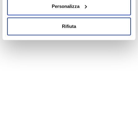
Ernest Aryeetey
Elena Beccalli
Personalizza
Anna Maria Bernini
+ Altri speaker
17/01/2025
Rifiuta