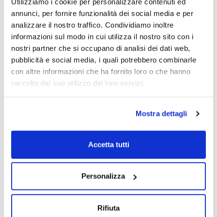
Riccardo Muti
Utilizziamo i cookie per personalizzare contenuti ed
annunci, per fornire funzionalità dei social media e per
Riccardo Muti
analizzare il nostro traffico. Condividiamo inoltre
informazioni sul modo in cui utilizza il nostro sito con i
28/11/2025
nostri partner che si occupano di analisi dei dati web,
pubblicità e social media, i quali potrebbero combinarle
con altre informazioni che ha fornito loro o che hanno
Inaugurazione dell’Anno Accademico
raccolto dal suo utilizzo dei loro servizi.
2025/2026 | Il racconto della giornata
Elena Beccalli
Riccardo Muti
Mostra dettagli
Anna Maria Bernini
+ Altri speaker
Accetta tutti
28/11/2025
Personalizza
Rifiuta