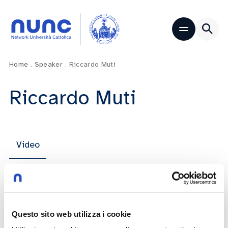
Home
.
Speaker
.
Riccardo Muti
Riccardo Muti
Video
Inaugurazione dell’Anno Accademico
2025-2026 | L’intervista al Maestro
Questo sito web utilizza i cookie