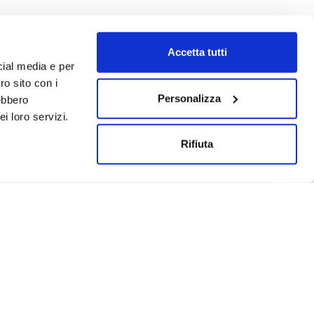
Accetta tutti
cial media e per
ro sito con i
Personalizza
rebbero
i loro servizi.
Rifiuta
Un progetto realizzato da: