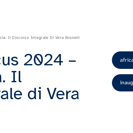
. Il Discorso Integrale Di Vera Brunelli
us 2024 –
afric
 Il
inau
ale di Vera