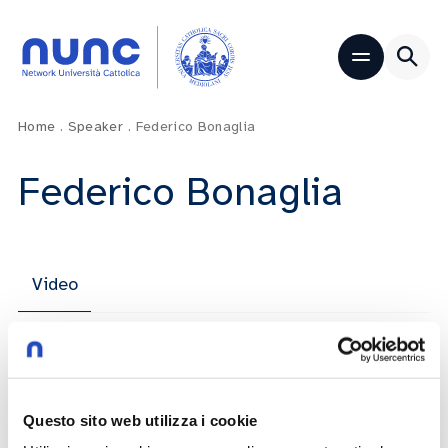
Home
.
Speaker
.
Federico Bonaglia
Federico Bonaglia
Video
Cultura dell’incontro per un patto di
civiltà. Nuovi scenari della cooperazione
Questo sito web utilizza i cookie