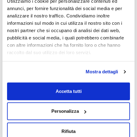
internazionale
Utilizziamo i cookie per personalizzare contenuti ed
annunci, per fornire funzionalità dei social media e per
Elena Beccalli
Angelo Vincenzo Zani
analizzare il nostro traffico. Condividiamo inoltre
informazioni sul modo in cui utilizza il nostro sito con i
Federico Bonaglia
+ Altri speaker
nostri partner che si occupano di analisi dei dati web,
17/10/2025
pubblicità e social media, i quali potrebbero combinarle
con altre informazioni che ha fornito loro o che hanno
raccolto dal suo utilizzo dei loro servizi.
Mostra dettagli
Accetta tutti
Personalizza
Rifiuta