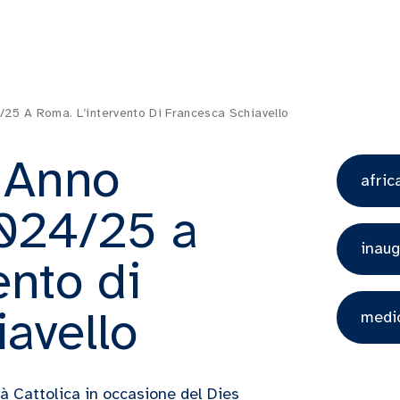
5 A Roma. L’intervento Di Francesca Schiavello
 Anno
afric
024/25 a
inau
ento di
avello
medi
tà Cattolica in occasione del Dies