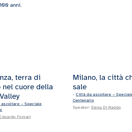
100 anni.
nza, terra di
Milano, la città c
 nel cuore della
sale
Valley
-
Città da ascoltare – Special
Centenario
 ascoltare – Speciale
Speaker:
Elena Di Raddo
io
Edoardo Fornari