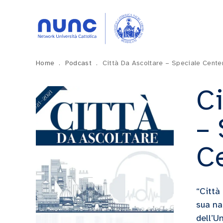
Home
.
Podcast
.
Città Da Ascoltare – Speciale Cente
Ci
– 
C
“Città
sua na
dell’U