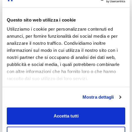
Questo sito web utilizza i cookie
Utilizziamo i cookie per personalizzare contenuti ed
Fabio Larovere
annunci, per fornire funzionalità dei social media e per
analizzare il nostro traffico. Condividiamo inoltre
informazioni sul modo in cui utilizza il nostro sito con i
nostri partner che si occupano di analisi dei dati web,
Altri Episodi
pubblicità e social media, i quali potrebbero combinarle
con altre informazioni che ha fornito loro o che hanno
raccolto dal suo utilizzo dei loro servizi.
Roma, tante città e un'anima sola
-
Città da ascoltare – Speciale Centenario
Speaker:
Agostino Giovagnoli
Mostra dettagli
Accetta tutti
Piacenza, terra di passo nel cuore della
Food Valley