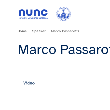
Home
.
Speaker
.
Marco Passarotti
Marco Passarot
Video