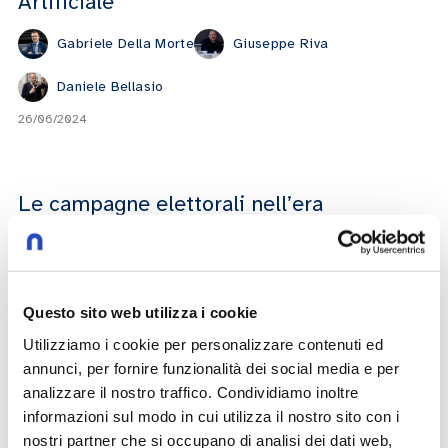
Artificiale
Gabriele Della Morte
Giuseppe Riva
Daniele Bellasio
26/06/2024
Le campagne elettorali nell’era
dell’Intelligenza Artificiale
Giuseppe Riva
Antonio Palmieri
Questo sito web utilizza i cookie
Francesco Verderami
Utilizziamo i cookie per personalizzare contenuti ed
23/04/2024
annunci, per fornire funzionalità dei social media e per
analizzare il nostro traffico. Condividiamo inoltre
informazioni sul modo in cui utilizza il nostro sito con i
L’etica dell’intelligenza artificiale
nostri partner che si occupano di analisi dei dati web,