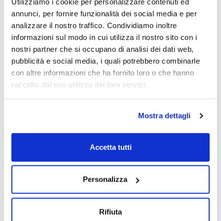
Utilizziamo i cookie per personalizzare contenuti ed
Claudio Lucifora
annunci, per fornire funzionalità dei social media e per
08/11/2025
analizzare il nostro traffico. Condividiamo inoltre
informazioni sul modo in cui utilizza il nostro sito con i
nostri partner che si occupano di analisi dei dati web,
pubblicità e social media, i quali potrebbero combinarle
con altre informazioni che ha fornito loro o che hanno
raccolto dal suo utilizzo dei loro servizi.
Mostra dettagli
5 Puntate
Italia 2050
Accetta tutti
Personalizza
Rifiuta