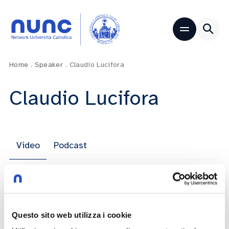
Home
.
Speaker
.
Claudio Lucifora
Claudio Lucifora
Video
Podcast
Elle Active – Il forum delle donne attive.
L’intervista a Claudio Lucifora
Questo sito web utilizza i cookie