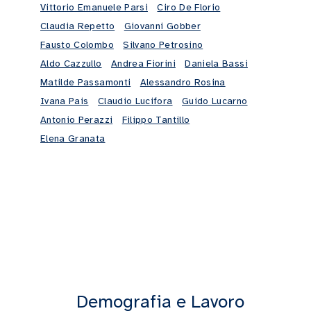
Vittorio Emanuele Parsi
Ciro De Florio
Claudia Repetto
Giovanni Gobber
Fausto Colombo
Silvano Petrosino
Aldo Cazzullo
Andrea Fiorini
Daniela Bassi
Matilde Passamonti
Alessandro Rosina
Ivana Pais
Claudio Lucifora
Guido Lucarno
Antonio Perazzi
Filippo Tantillo
Elena Granata
Demografia e Lavoro
16:38
18:20