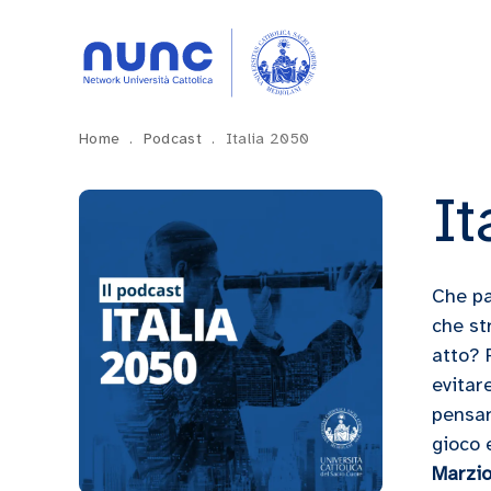
Home
.
Podcast
.
Italia 2050
It
Che pa
che st
atto? 
evitar
pensar
gioco 
Marzi