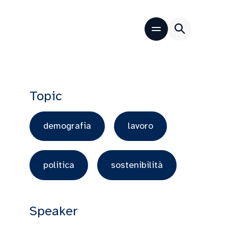
Topic
demografia
lavoro
politica
sostenibilità
Speaker