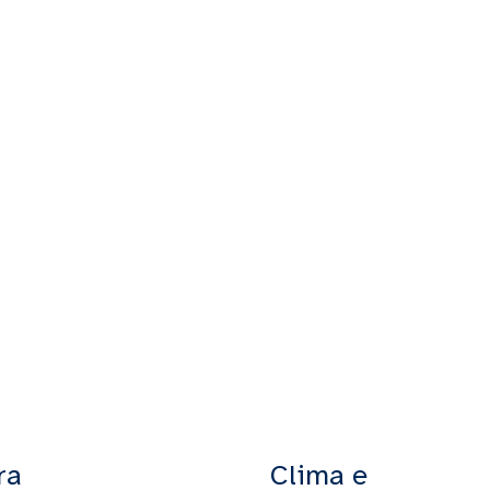
ra
Clima e
18:20