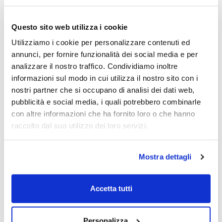
Daniele Bruzzone
+ Altri speaker
Questo sito web utilizza i cookie
06/03/2025
Utilizziamo i cookie per personalizzare contenuti ed
annunci, per fornire funzionalità dei social media e per
analizzare il nostro traffico. Condividiamo inoltre
Hiroshi Ishiguro’s vision on robotics and
informazioni sul modo in cui utilizza il nostro sito con i
artificial intelligence
nostri partner che si occupano di analisi dei dati web,
pubblicità e social media, i quali potrebbero combinarle
Hiroshi Ishiguro
Antonella Marchetti
con altre informazioni che ha fornito loro o che hanno
09/10/2023
raccolto dal suo utilizzo dei loro servizi.
Mostra dettagli
Accetta tutti
Personalizza