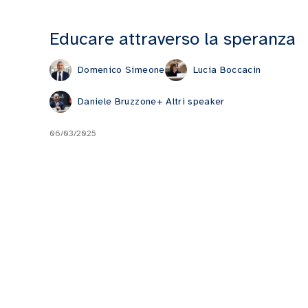
Educare attraverso la speranza
Domenico Simeone
Lucia Boccacin
Daniele Bruzzone
+ Altri speaker
06/03/2025