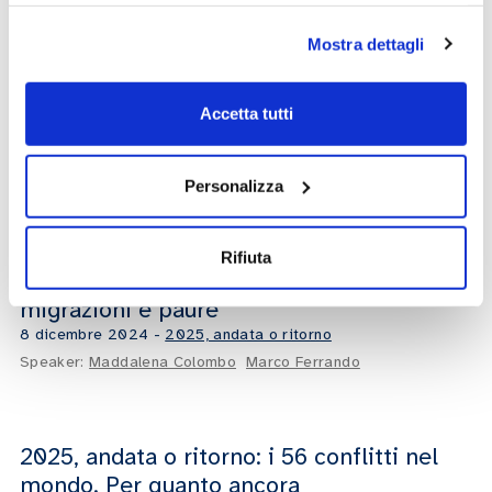
Speaker:
Marco Ferrando
Sebastiano Nerozzi
Mostra dettagli
2025, andata o ritorno: il fattore
Accetta tutti
populismi
29 novembre 2024
-
2025, andata o ritorno
Personalizza
Speaker:
Marco Ferrando
Antonio Campati
Rifiuta
2025, andata o ritorno: migranti,
migrazioni e paure
8 dicembre 2024
-
2025, andata o ritorno
Speaker:
Maddalena Colombo
Marco Ferrando
2025, andata o ritorno: i 56 conflitti nel
mondo. Per quanto ancora