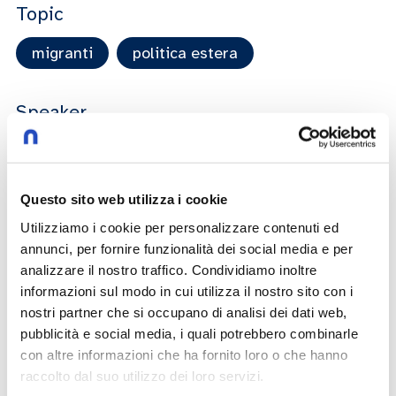
Topic
migranti
politica estera
Speaker
Marco Ferrando
Sebastiano Nerozzi
Antonio Campati
Maddalena Colombo
Mireno Berrettini
Chiara Vitali
Rosangela Lodigiani
Questo sito web utilizza i cookie
Utilizziamo i cookie per personalizzare contenuti ed
annunci, per fornire funzionalità dei social media e per
analizzare il nostro traffico. Condividiamo inoltre
informazioni sul modo in cui utilizza il nostro sito con i
5 Episodi
nostri partner che si occupano di analisi dei dati web,
pubblicità e social media, i quali potrebbero combinarle
con altre informazioni che ha fornito loro o che hanno
2025, andata o ritorno: l'Europa al bivio
raccolto dal suo utilizzo dei loro servizi.
22 novembre 2024
-
2025, andata o ritorno