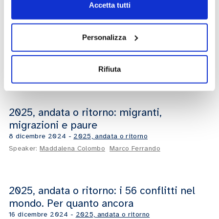
Accetta tutti
2025, andata o ritorno: il fattore
Personalizza
populismi
29 novembre 2024
-
2025, andata o ritorno
Rifiuta
Speaker:
Marco Ferrando
Antonio Campati
2025, andata o ritorno: migranti,
migrazioni e paure
8 dicembre 2024
-
2025, andata o ritorno
Speaker:
Maddalena Colombo
Marco Ferrando
2025, andata o ritorno: i 56 conflitti nel
mondo. Per quanto ancora
16 dicembre 2024
-
2025, andata o ritorno