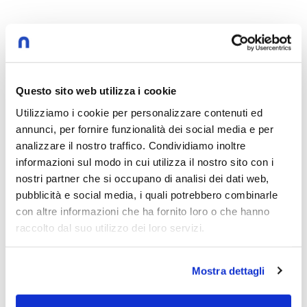
Questo sito web utilizza i cookie
Utilizziamo i cookie per personalizzare contenuti ed
annunci, per fornire funzionalità dei social media e per
analizzare il nostro traffico. Condividiamo inoltre
Marco Ferrando
Rosangela Lodigiani
informazioni sul modo in cui utilizza il nostro sito con i
nostri partner che si occupano di analisi dei dati web,
pubblicità e social media, i quali potrebbero combinarle
Altri Episodi
con altre informazioni che ha fornito loro o che hanno
raccolto dal suo utilizzo dei loro servizi.
2025, andata o ritorno: l'Europa al bivio
Mostra dettagli
22 novembre 2024
-
2025, andata o ritorno
Speaker:
Marco Ferrando
Sebastiano Nerozzi