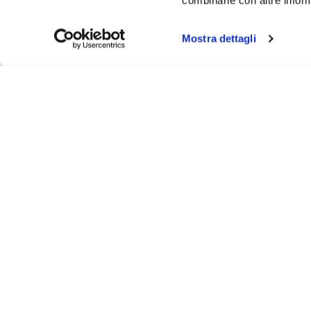
combinarle con altre inform
Mostra dettagli
About
Video
Podcast