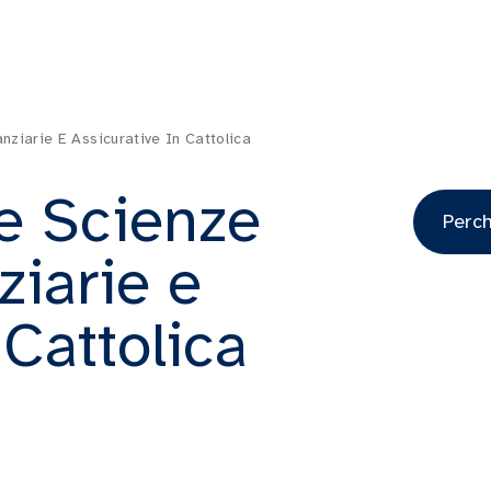
nziarie E Assicurative In Cattolica
e Scienze
Perch
ziarie e
 Cattolica