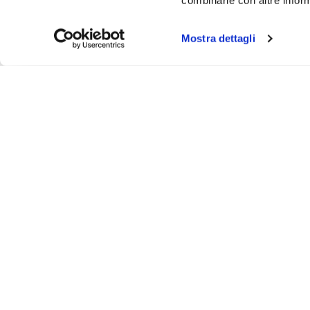
combinarle con altre inform
Mostra dettagli
About
Video
Podcast