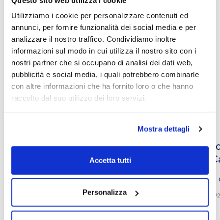
Utilizziamo i cookie per personalizzare contenuti ed
annunci, per fornire funzionalità dei social media e per
analizzare il nostro traffico. Condividiamo inoltre
Perché studiare in Cattolica
informazioni sul modo in cui utilizza il nostro sito con i
nostri partner che si occupano di analisi dei dati web,
pubblicità e social media, i quali potrebbero combinarle
con altre informazioni che ha fornito loro o che hanno
Altri video che potrebbero
raccolto dal suo utilizzo dei loro servizi.
interessarti
Mostra dettagli
Tourism management, sostenibilità e
Perc
valorizzazione del territorio
in C
Accetta tutti
Roberta Sebastiani
Guido Milanese
Personalizza
19/05/2025
13/09/