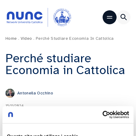
Home
.
Video
.
Perché Studiare Economia In Cattolica
Perché studiare
Economia in Cattolica
Antonella Occhino
15/11/2024
Play now
Questo sito web utilizza i cookie