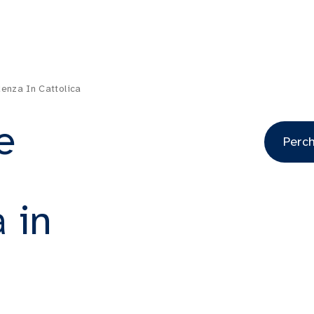
enza In Cattolica
e
Perch
 in