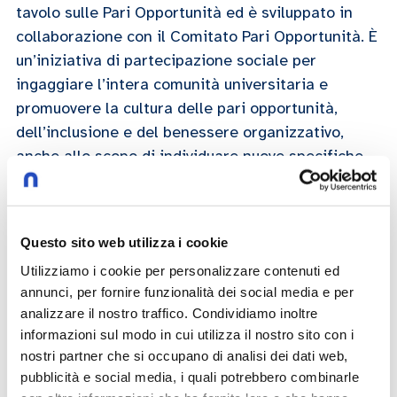
tavolo sulle Pari Opportunità ed è sviluppato in
collaborazione con il Comitato Pari Opportunità. È
un’iniziativa di partecipazione sociale per
ingaggiare l’intera comunità universitaria e
promuovere la cultura delle pari opportunità,
dell’inclusione e del benessere organizzativo,
anche allo scopo di individuare nuove specifiche
azioni sul tema da mettere in campo, in linea con
quelle previste dal Gender Equality Plan
.
L’
iniziativa è rivolta a studenti e studentesse, corpo
Questo sito web utilizza i cookie
docente e personale tecnico amministrativo
Utilizziamo i cookie per personalizzare contenuti ed
annunci, per fornire funzionalità dei social media e per
Raffaella Iafrate
Luca Pesenti
analizzare il nostro traffico. Condividiamo inoltre
informazioni sul modo in cui utilizza il nostro sito con i
Antonio Campati
nostri partner che si occupano di analisi dei dati web,
pubblicità e social media, i quali potrebbero combinarle
09/01/2025