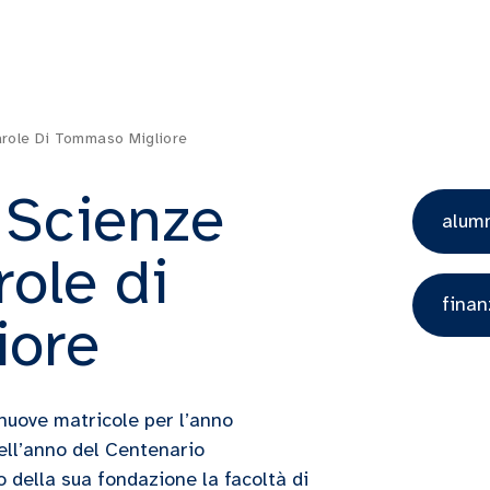
arole Di Tommaso Migliore
 Scienze
alum
role di
finan
iore
 nuove matricole per l’anno
ell’anno del Centenario
o della sua fondazione la facoltà di