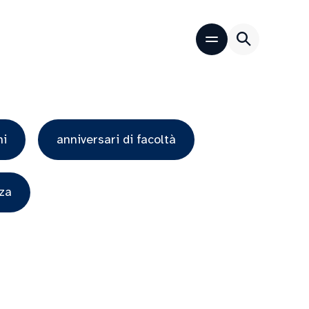
ni
anniversari di facoltà
za