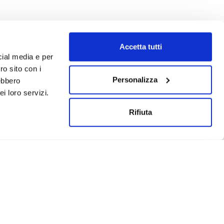
Accetta tutti
cial media e per
ro sito con i
Personalizza
rebbero
i loro servizi.
Rifiuta
Un progetto realizzato da: