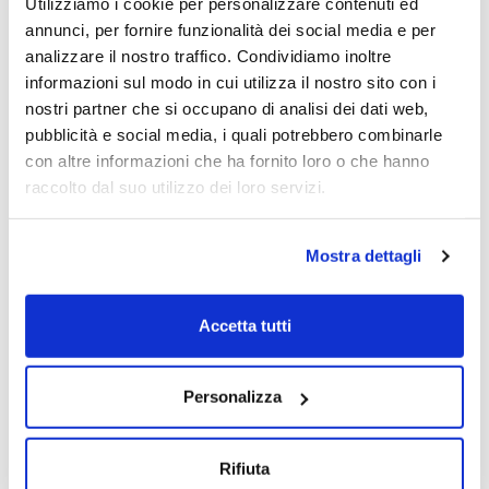
Utilizziamo i cookie per personalizzare contenuti ed
Stefano Poni
Sergio Tombesi
Caterina Capri
annunci, per fornire funzionalità dei social media e per
14/07/2022
analizzare il nostro traffico. Condividiamo inoltre
informazioni sul modo in cui utilizza il nostro sito con i
nostri partner che si occupano di analisi dei dati web,
pubblicità e social media, i quali potrebbero combinarle
con altre informazioni che ha fornito loro o che hanno
raccolto dal suo utilizzo dei loro servizi.
Mostra dettagli
Accetta tutti
Personalizza
Rifiuta