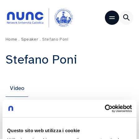
Home
.
Speaker
.
Stefano Poni
Stefano Poni
Video
Emergenza siccità – L’impatto
agronomico: vigneti e ulivi
Questo sito web utilizza i cookie