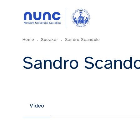
Home
.
Speaker
.
Sandro Scandolo
Sandro Scando
Video