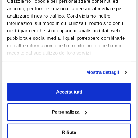
Utilizziamo i cookie per personalizzare contenuti ed
Elena Beccalli
Elena Marta
Gregor Burkhart
annunci, per fornire funzionalità dei social media e per
10/11/2024
analizzare il nostro traffico. Condividiamo inoltre
informazioni sul modo in cui utilizza il nostro sito con i
nostri partner che si occupano di analisi dei dati web,
pubblicità e social media, i quali potrebbero combinarle
con altre informazioni che ha fornito loro o che hanno
raccolto dal suo utilizzo dei loro servizi.
Mostra dettagli
6 Puntate
Rapporto Giovani
Accetta tutti
2026
Personalizza
Rifiuta