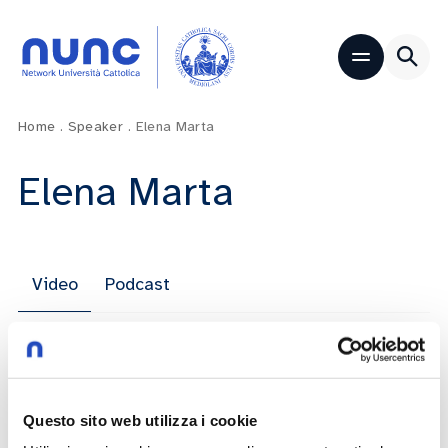
Home
.
Speaker
.
Elena Marta
Elena Marta
Video
Podcast
15° Congresso di EUSPR (European
Society for Prevention Research)
Questo sito web utilizza i cookie