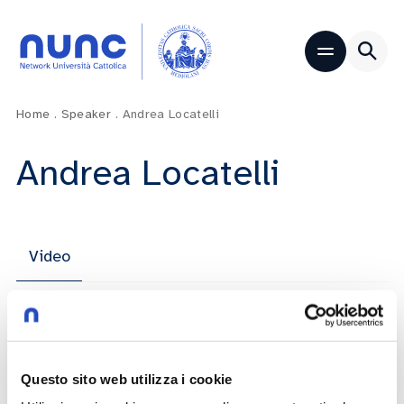
Home
.
Speaker
.
Andrea Locatelli
Andrea Locatelli
Video
Focus Team sulle Pari Opportunità,
l’inclusione e il benessere organizzativo
Questo sito web utilizza i cookie