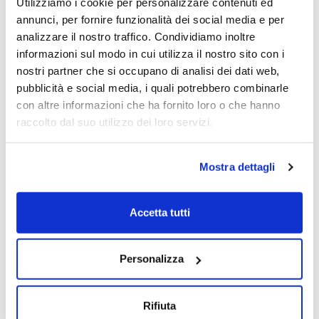
Utilizziamo i cookie per personalizzare contenuti ed
Elena Riva
Vania Patrone
Andrea Locatelli
annunci, per fornire funzionalità dei social media e per
12/03/2024
analizzare il nostro traffico. Condividiamo inoltre
informazioni sul modo in cui utilizza il nostro sito con i
nostri partner che si occupano di analisi dei dati web,
pubblicità e social media, i quali potrebbero combinarle
con altre informazioni che ha fornito loro o che hanno
raccolto dal suo utilizzo dei loro servizi.
Mostra dettagli
Accetta tutti
Personalizza
Rifiuta