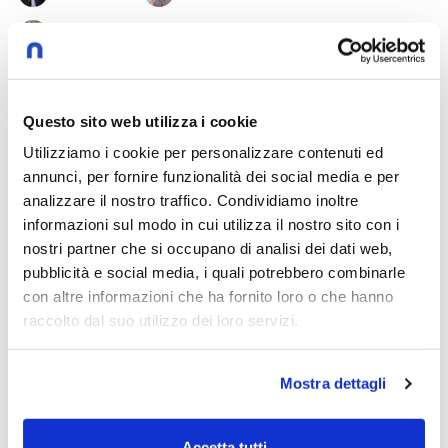
Alessandro Antonietti
15/12/2025
Questo sito web utilizza i cookie
Cultivating hope: from theoretical models
Utilizziamo i cookie per personalizzare contenuti ed
to interventions
annunci, per fornire funzionalità dei social media e per
analizzare il nostro traffico. Condividiamo inoltre
Alessandro Antonietti
Anthony Scioli
informazioni sul modo in cui utilizza il nostro sito con i
nostri partner che si occupano di analisi dei dati web,
20/05/2025
pubblicità e social media, i quali potrebbero combinarle
con altre informazioni che ha fornito loro o che hanno
raccolto dal suo utilizzo dei loro servizi.
25° Anniversario Facoltà di Psicologia –
Le voci di Alessandro Antonietti, Eugenia
Scabini e Albino Claudio Bosio
Mostra dettagli
Alessandro Antonietti
Accetta tutti