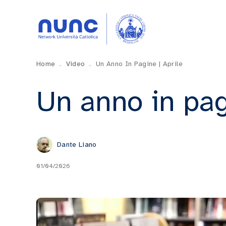
Home
.
Video
.
Un Anno In Pagine | Aprile
Un anno in pag
Dante Liano
01/04/2026