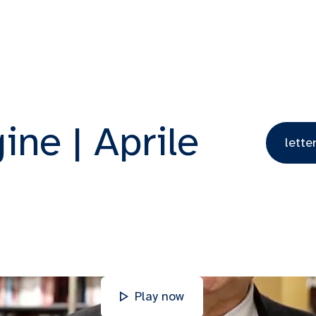
ine | Aprile
lette
Play now