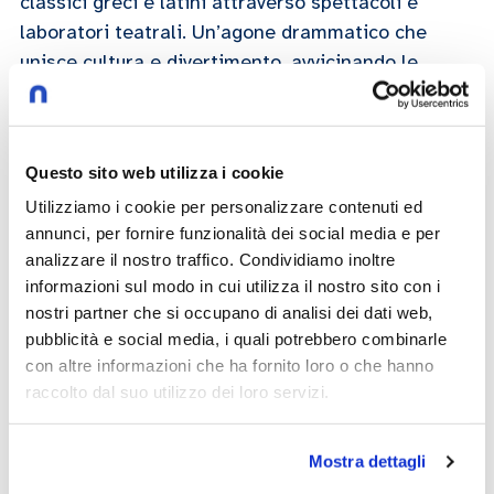
classici greci e latini attraverso spettacoli e
laboratori teatrali. Un’agone drammatico che
unisce cultura e divertimento, avvicinando le
nuove generazioni alle radici del teatro e alla
complessità del presente.
Questo sito web utilizza i cookie
Redazione
Utilizziamo i cookie per personalizzare contenuti ed
annunci, per fornire funzionalità dei social media e per
07/05/2025
analizzare il nostro traffico. Condividiamo inoltre
informazioni sul modo in cui utilizza il nostro sito con i
nostri partner che si occupano di analisi dei dati web,
Play now
pubblicità e social media, i quali potrebbero combinarle
con altre informazioni che ha fornito loro o che hanno
raccolto dal suo utilizzo dei loro servizi.
teatro
Mostra dettagli