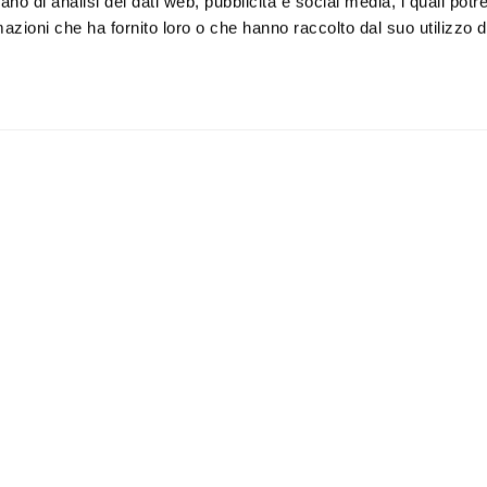
ano di analisi dei dati web, pubblicità e social media, i quali pot
azioni che ha fornito loro o che hanno raccolto dal suo utilizzo de
Speaker
Topics
Playlist