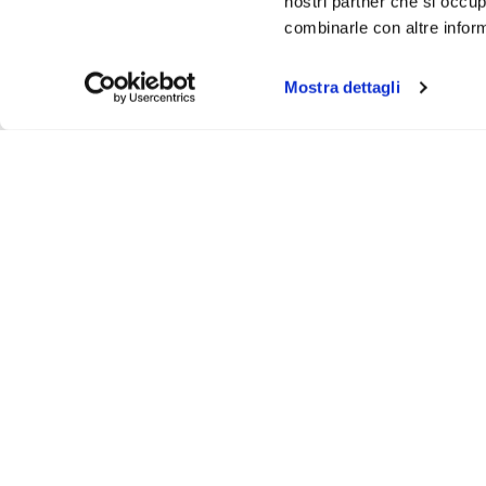
nostri partner che si occup
combinarle con altre inform
Mostra dettagli
About
Video
Podcast