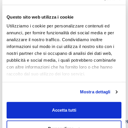
05/02/2025
Questo sito web utilizza i cookie
Utilizziamo i cookie per personalizzare contenuti ed
Play now
annunci, per fornire funzionalità dei social media e per
analizzare il nostro traffico. Condividiamo inoltre
informazioni sul modo in cui utilizza il nostro sito con i
nostri partner che si occupano di analisi dei dati web,
diritto
giubileo
pubblicità e social media, i quali potrebbero combinarle
con altre informazioni che ha fornito loro o che hanno
raccolto dal suo utilizzo dei loro servizi.
Altri video che potrebbero
Mostra dettagli
interessarti
Accetta tutti
Franco Anelli: Giurista e Rettore
Sper