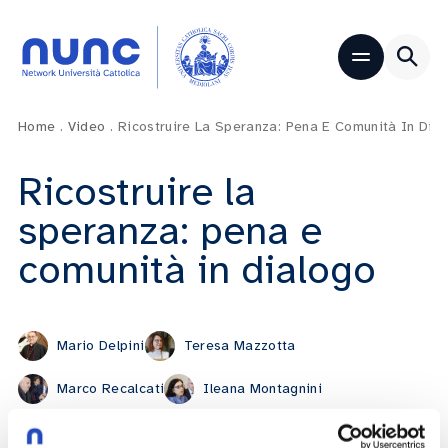
Home
.
Video
.
Ricostruire La Speranza: Pena E Comunità In Dia
Ricostruire la
speranza: pena e
comunità in dialogo
Mario Delpini
Teresa Mazzotta
Marco Recalcati
Ileana Montagnini
Nazario Costante