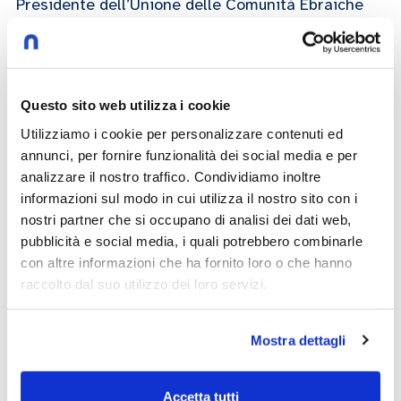
Presidente dell’Unione delle Comunità Ebraiche
Italiane, per riflettere su una delle pagine più
dolorose della nostra storia.
Questo sito web utilizza i cookie
Noemi Di Segni
Utilizziamo i cookie per personalizzare contenuti ed
23/01/2023
annunci, per fornire funzionalità dei social media e per
analizzare il nostro traffico. Condividiamo inoltre
informazioni sul modo in cui utilizza il nostro sito con i
nostri partner che si occupano di analisi dei dati web,
Play now
pubblicità e social media, i quali potrebbero combinarle
con altre informazioni che ha fornito loro o che hanno
raccolto dal suo utilizzo dei loro servizi.
storia
Mostra dettagli
Accetta tutti