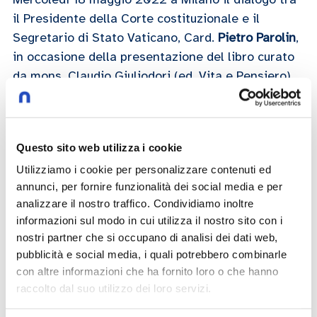
il Presidente della Corte costituzionale e il
Segretario di Stato Vaticano, Card.
Pietro Parolin
,
in occasione della presentazione del libro curato
da mons. Claudio Giuliodori (ed. Vita e Pensiero).
L’evento è inserito all’interno del ciclo di incontri
“Un secolo di futuro” promosso dall’Università
Cattolica per il Centenario
Questo sito web utilizza i cookie
Utilizziamo i cookie per personalizzare contenuti ed
Giuliano Amato
annunci, per fornire funzionalità dei social media e per
analizzare il nostro traffico. Condividiamo inoltre
18/05/2022
informazioni sul modo in cui utilizza il nostro sito con i
nostri partner che si occupano di analisi dei dati web,
pubblicità e social media, i quali potrebbero combinarle
Play now
con altre informazioni che ha fornito loro o che hanno
raccolto dal suo utilizzo dei loro servizi.