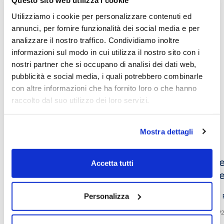
Questo sito web utilizza i cookie
29/01/2026
Utilizziamo i cookie per personalizzare contenuti ed
annunci, per fornire funzionalità dei social media e per
analizzare il nostro traffico. Condividiamo inoltre
Play now
informazioni sul modo in cui utilizza il nostro sito con i
nostri partner che si occupano di analisi dei dati web,
pubblicità e social media, i quali potrebbero combinarle
con altre informazioni che ha fornito loro o che hanno
raccolto dal suo utilizzo dei loro servizi.
Altri video che potrebbero
interessarti
Mostra dettagli
Le isole dell’ingiustizia e la giustizia
“Sce
Accetta tutti
del ritorno
Chie
Personalizza
Philippe Sands
03/04/2023
28/01/