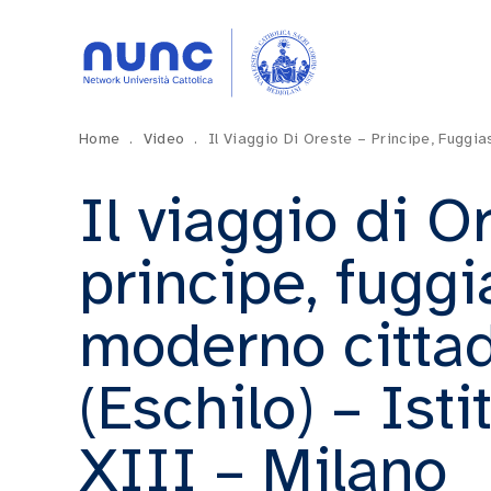
Home
.
Video
.
Il Viaggio Di Oreste – Principe, Fuggia
Il viaggio di O
principe, fuggi
moderno citta
(Eschilo) – Ist
XIII – Milano