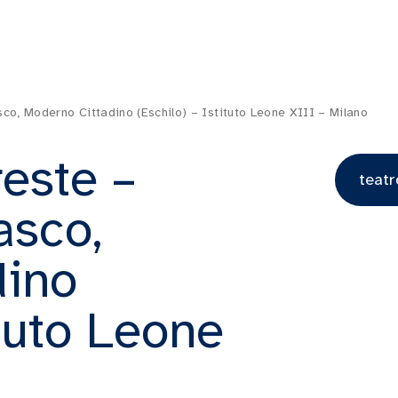
sco, Moderno Cittadino (Eschilo) – Istituto Leone XIII – Milano
reste –
teatr
asco,
dino
ituto Leone