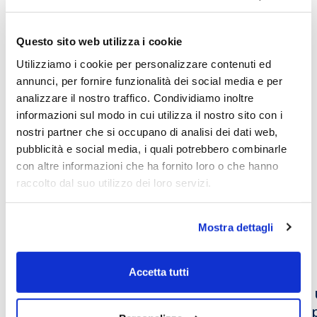
06/10/2025
Questo sito web utilizza i cookie
Utilizziamo i cookie per personalizzare contenuti ed
Play now
annunci, per fornire funzionalità dei social media e per
analizzare il nostro traffico. Condividiamo inoltre
informazioni sul modo in cui utilizza il nostro sito con i
nostri partner che si occupano di analisi dei dati web,
economia
pubblicità e social media, i quali potrebbero combinarle
con altre informazioni che ha fornito loro o che hanno
raccolto dal suo utilizzo dei loro servizi.
Altri video che potrebbero
Mostra dettagli
interessarti
Accetta tutti
Lectio Magistralis: Education power, il
Per 
potere trasformativo per l’economia e
sul 