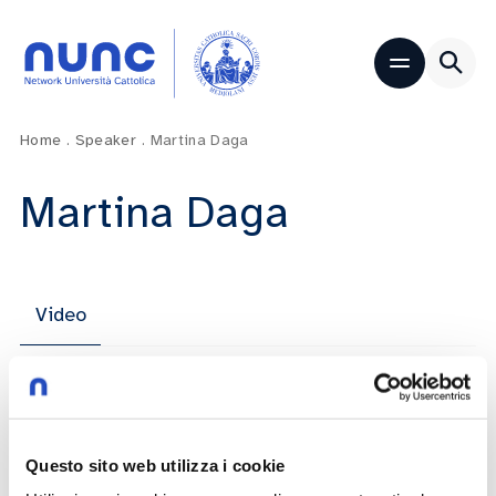
Home
.
Speaker
.
Martina Daga
Martina Daga
Video
La speranza nel rapporto tra generazioni
e nelle decisioni finanziarie
Questo sito web utilizza i cookie