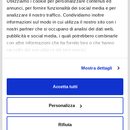
Utilizziamo i cookie per personalizzare contenuti ed
Anna Maria Fellegara
Giovanni Petrella
annunci, per fornire funzionalità dei social media e per
analizzare il nostro traffico. Condividiamo inoltre
Andrea Perrone
+ Altri speaker
informazioni sul modo in cui utilizza il nostro sito con i
19/05/2025
nostri partner che si occupano di analisi dei dati web,
pubblicità e social media, i quali potrebbero combinarle
con altre informazioni che ha fornito loro o che hanno
raccolto dal suo utilizzo dei loro servizi.
Mostra dettagli
Accetta tutti
Personalizza
Rifiuta